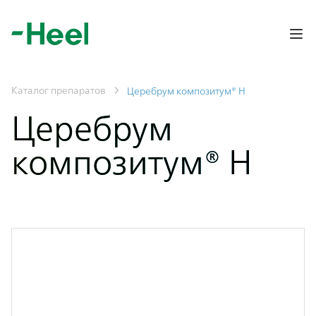
Op
Каталог препаратов
Церебрум композитум® Н
Церебрум
композитум® Н