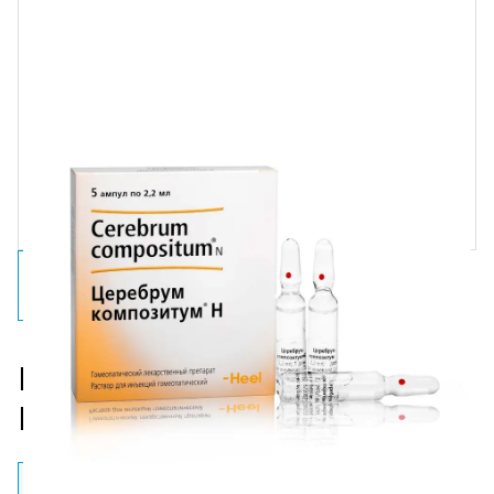
Церебрум композитум® Н
Раствор
Раствор