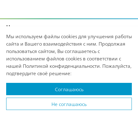
Footer
Sitemap
Наши лекарственные средства
Мы используем файлы cookies для улучшения работы
Траумель® С
О компании
сайта и Вашего взаимодействия с ним. Продолжая
пользоваться сайтом, Вы соглашаетесь с
Лимфомиозот®
О Хеель
использованием файлов cookies в соответствии с
ООО "ХЕЕЛЬ РУС"
Ньюрексан®
нашей
Политикой конфиденциальности
. Пожалуйста,
История
125040, г. Москва, Ленинградский пр., д.15, стр.12.
подтвердите своё решение:
Тел.: +7 (495) 937-78-25.
Вибуркол®
INFO_RUSSIA@HEEL.COM
Соглашаюсь
Энгистол®
Политика конфиденциальности
Условия онлайн-использования
RU-Mark.Cons.All.01.19042024. Сообщить о нежелательной
Не соглашаюсь
Весь список
© Хеель Рус
реакции, вызванной препаратом компании «Хеель», Вы
можете по телефону +7 (495) 937-78-25 или по электронной
почте
pv@heel.com
.