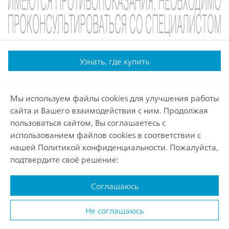
Footer
Sitemap
Узнать, где купить
Наши лекарственные средства
Траумель® С
О компании
Мы используем файлы cookies для улучшения работы
Лимфомиозот®
сайта и Вашего взаимодействия с ним. Продолжая
О Хеель
ООО "ХЕЕЛЬ РУС"
пользоваться сайтом, Вы соглашаетесь с
Ньюрексан®
использованием файлов cookies в соответствии с
История
125040, г. Москва, Ленинградский пр., д.15, стр.12.
нашей
Политикой конфиденциальности
. Пожалуйста,
Тел.: +7 (495) 937-78-25.
Вибуркол®
подтвердите своё решение:
INFO_RUSSIA@HEEL.COM
Энгистол®
Политика конфиденциальности
Соглашаюсь
Условия онлайн-использования
RU-Mark.Cons.All.01.19042024. Сообщить о нежелательной
Весь список
© Хеель Рус
реакции, вызванной препаратом компании «Хеель», Вы
Не соглашаюсь
можете по телефону +7 (495) 937-78-25 или по электронной
почте
pv@heel.com
.