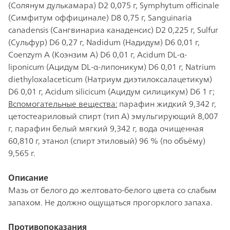
(Солянум дулькамара) D2 0,075 г, Symphytum officinale
(Симфитум оффицинале) D8 0,75 г, Sanguinaria
canadensis (Сангвинариа канаденсис) D2 0,225 г, Sulfur
(Сульфур) D6 0,27 г, Nadidum (Надидум) D6 0,01 г,
Coenzym А (Коэнзим А) D6 0,01 г, Acidum DL-α-
liponicum (Ацидум DL-α-липоникум) D6 0,01 г, Natrium
diethyloxalaceticum (Натриум диэтилоксалацетикум)
D6 0,01 г, Acidum silicicum (Ацидум силицикум) D6 1 г;
Вспомогательные вещества:
парафин жидкий 9,342 г,
цетостеариловый спирт (тип А) эмульгирующий 8,007
г, парафин белый мягкий 9,342 г, вода очищенная
60,810 г, этанол (спирт этиловый) 96 % (по объёму)
9,565 г.
Описание
Мазь от белого до желтовато-белого цвета со слабым
запахом. Не должно ощущаться прогорклого запаха.
Противопоказания