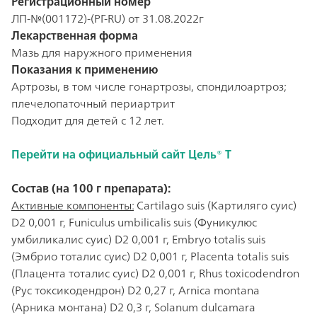
Регистрационный номер
ЛП-№(001172)-(PГ-RU) от 31.08.2022г
Лекарственная форма
Мазь для наружного применения
Показания к применению
Артрозы, в том числе гонартрозы, спондилоартроз;
плечелопаточный периартрит
Подходит для детей с 12 лет.
Перейти на официальный сайт Цель® Т
Состав (на 100 г препарата):
Активные компоненты:
Cartilago suis (Картиляго суис)
D2 0,001 г, Funiculus umbilicalis suis (Фуникулюс
умбиликалис суис) D2 0,001 г, Embryo totalis suis
(Эмбрио тоталис суис) D2 0,001 г, Placenta totalis suis
(Плацента тоталис суис) D2 0,001 г, Rhus toxicodendron
(Рус токсикодендрон) D2 0,27 г, Arnica montana
(Арника монтана) D2 0,3 г, Solanum dulcamara